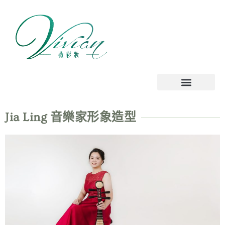
跳
至
主
要
內
容
Jia Ling 音樂家形象造型