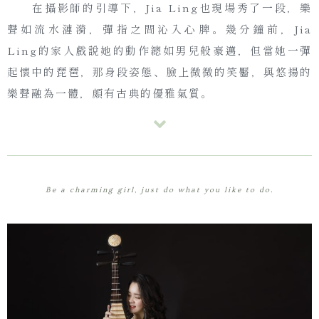
在攝影師的引導下，Jia Ling也現場秀了一段，樂
聲如流水漣漪，彈指之間沁入心脾。幾分鐘前，Jia
Ling的家人戲說她的動作總如男兒般豪邁，但當她一彈
起懷中的琵琶，那身段姿態、臉上微微的笑靨，與悠揚的
樂聲融為一體，頗有古典的優雅氣質。
Be a charming girl, just do what you like to do.