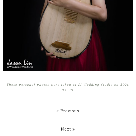
These personal photos were taken at SJ Wedding Studio on 2021.
05. 10.
« Previous
Next »