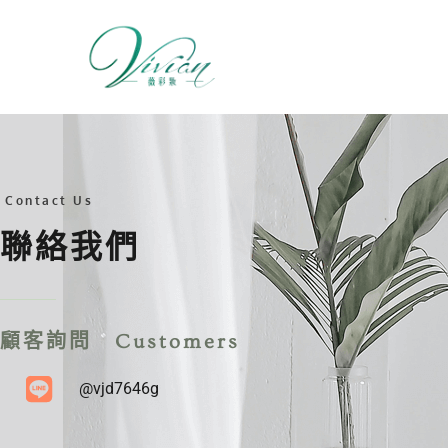
跳
至
主
要
內
容
Contact Us
聯絡我們
顧客詢問 Customers
@vjd7646g