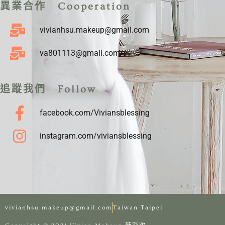
異業合作 Cooperation
vivianhsu.makeup@gmail.com
va801113@gmail.com
追蹤我們 Follow
facebook.com/Viviansblessing
instagram.com/viviansblessing
vivianhsu.makeup@gmail.com
Taiwan Taipei