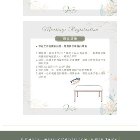
vivianhsu.makeup@gmail.com
Taiwan Taipei