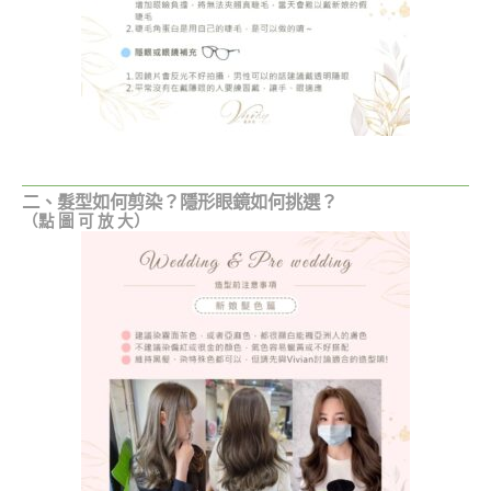
二、髮型如何剪染？隱形眼鏡如何挑選？
（點 圖 可 放 大）