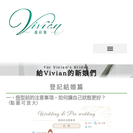
跳
至
主
要
內
容
For Vivian's Brides
給Vivian的新娘們
登記結婚篇
一、造型前的注意事項，如何讓自己狀態更好？
（點 圖 可 放 大）